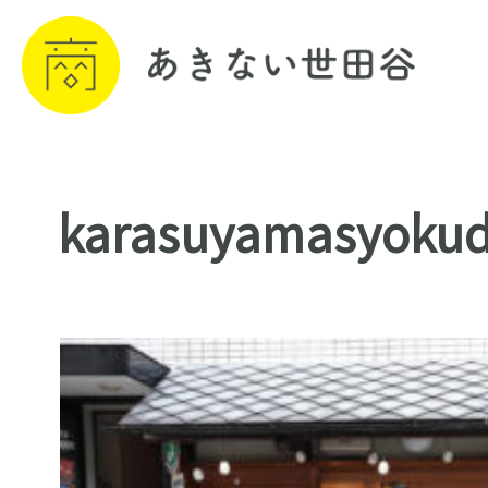
karasuyamasyoku