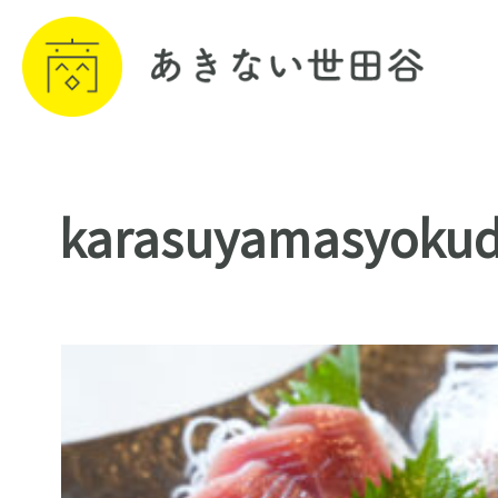
karasuyamasyoku