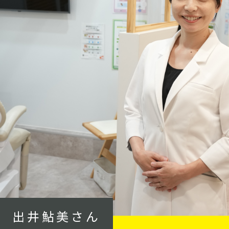
出井鮎美さん