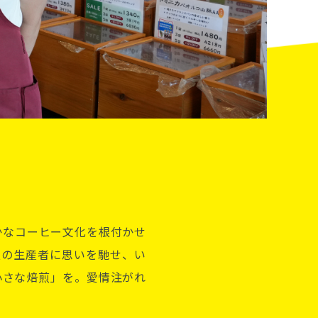
かなコーヒー文化を根付かせ
豆の生産者に思いを馳せ、い
小さな焙煎」を。愛情注がれ