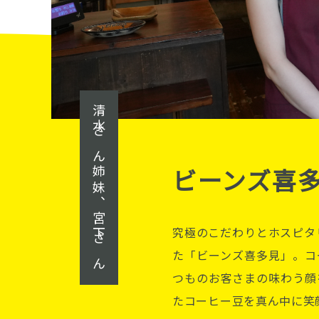
清水さん姉妹、宮下さん
ビーンズ喜
究極のこだわりとホスピタ
た「ビーンズ喜多見」。コ
つものお客さまの味わう顔
たコーヒー豆を真ん中に笑