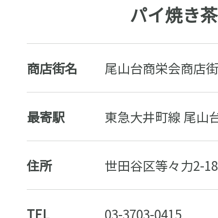
パイ焼き茶
商店街名
尾山台商栄会商店
最寄駅
東急大井町線 尾山台
住所
世田谷区等々力2-18
TEL
03-3703-0415