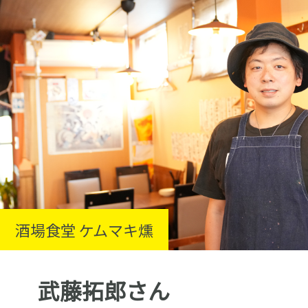
酒場食堂 ケムマキ燻
武藤拓郎さん