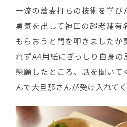
一流の蕎麦打ちの技術を学び
勇気を出して神田の超老舗有
もらおうと門を叩きましたが
れずA4用紙にぎっしり自身の
懇願したところ、話を聞いて
んで大旦那さんが受け入れて